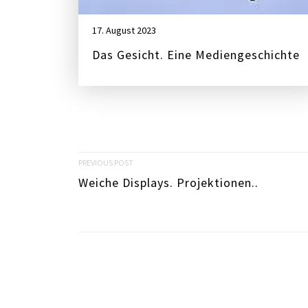
17. August 2023
Das Gesicht. Eine Mediengeschichte
P
PREVIOUS POST
Weiche Displays. Projektionen..
o
s
t
n
a