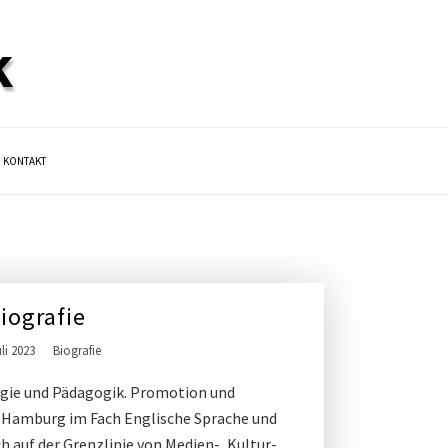
k
KONTAKT
iografie
uli 2023
Biografie
logie und Pädagogik. Promotion und
ät Hamburg im Fach Englische Sprache und
ch auf der Grenzlinie von Medien-, Kultur-