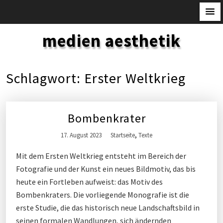
S
medien aesthetik
k
i
p
Schlagwort:
Erster Weltkrieg
t
o
c
Bombenkrater
o
n
,
17. August 2023
Startseite
Texte
t
Mit dem Ersten Weltkrieg entsteht im Bereich der
e
Fotografie und der Kunst ein neues Bildmotiv, das bis
n
heute ein Fortleben aufweist: das Motiv des
t
Bombenkraters. Die vorliegende Monografie ist die
erste Studie, die das historisch neue Landschaftsbild in
seinen formalen Wandlungen, sich ändernden