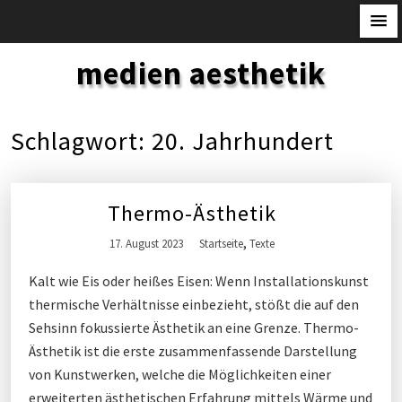
S
medien aesthetik
k
i
p
Schlagwort:
20. Jahrhundert
t
o
c
Thermo-Ästhetik
o
n
,
17. August 2023
Startseite
Texte
t
Kalt wie Eis oder heißes Eisen: Wenn Installationskunst
e
thermische Verhältnisse einbezieht, stößt die auf den
n
Sehsinn fokussierte Ästhetik an eine Grenze. Thermo-
t
Ästhetik ist die erste zusammenfassende Darstellung
von Kunstwerken, welche die Möglichkeiten einer
erweiterten ästhetischen Erfahrung mittels Wärme und